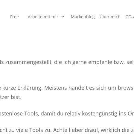
Free
Arbeite mit mir
Markenblog
Über mich
GO-
eine Online Toolb
ools zusammengestellt, die ich gerne empfehle bzw. se
 kurze Erklärung. Meistens handelt es sich um browse
tzer bist.
kostenlose Tools, damit du relativ kostengünstig ins O
ht zu viele Tools zu. Achte lieber drauf, wirklich die 